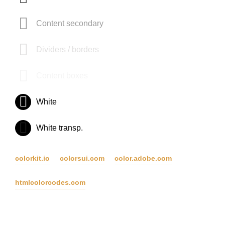
Content secondary
Dividers / borders
Content boxes
White
White transp.
colorkit.io
colorsui.com
color.adobe.com
htmlcolorcodes.com